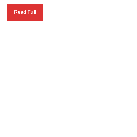
Read
Read Full
Full