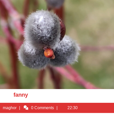
fanny
fanny
/03/2022
maghor
maghor
0 Comments
22:30