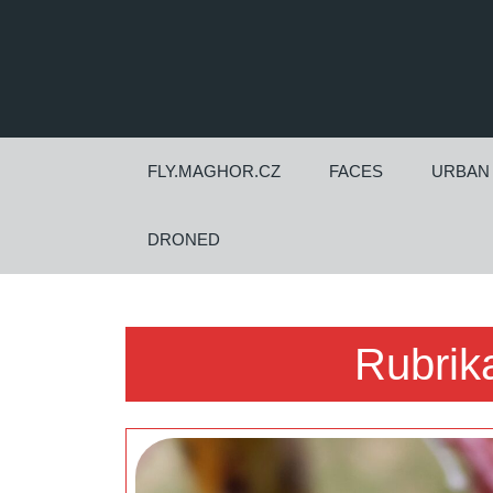
Skip
to
content
Skip
to
content
FLY.MAGHOR.CZ
FACES
URBAN
DRONED
Rubrik