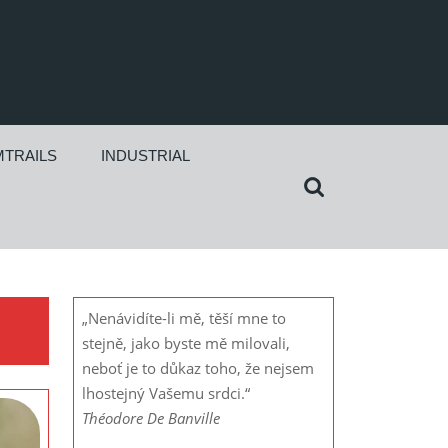
TRAILS
INDUSTRIAL
Search
for:
„Nenávidíte-li mě, těší mne to
stejně, jako byste mě milovali,
neboť je to důkaz toho, že nejsem
lhostejný Vašemu srdci.“
Théodore De Banville