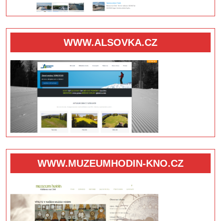
WWW.ALSOVKA.CZ
WWW.MUZEUMHODIN-KNO.CZ