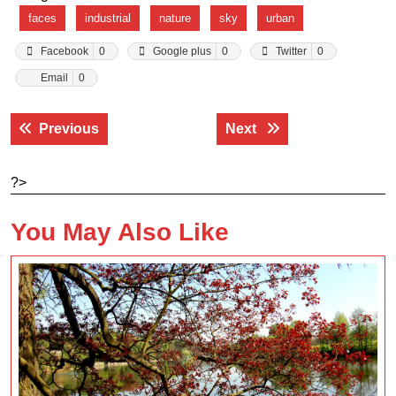
faces
industrial
nature
sky
urban
Facebook
0
Google plus
0
Twitter
0
Email
0
Navigace
Previous post:
Next post:
Previous
Next
pro
příspěvek
?>
You May Also Like