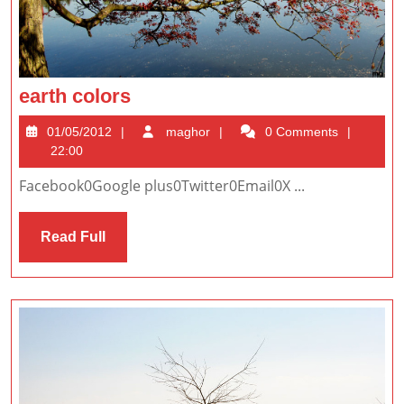
earth
earth colors
colors
01/05/2012
maghor
01/05/2012
maghor
0 Comments
22:00
Facebook0Google plus0Twitter0Email0X ...
Read
Read Full
Full