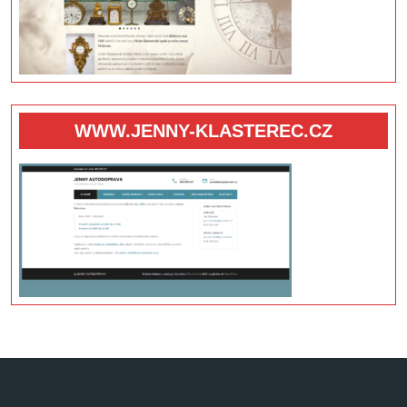
WWW.JENNY-KLASTEREC.CZ