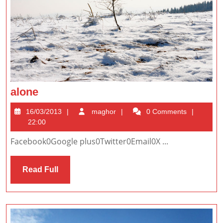
alone
alone
16/03/2013
maghor
16/03/2013
maghor
0 Comments
22:00
Facebook0Google plus0Twitter0Email0X ...
Read
Read Full
Full