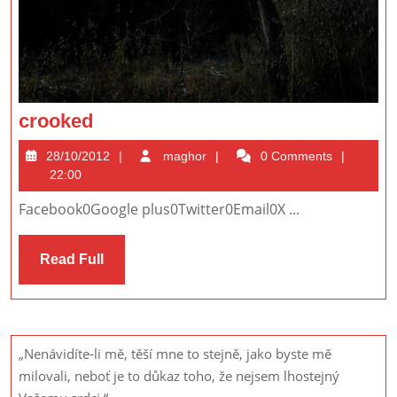
crooked
crooked
28/10/2012
maghor
28/10/2012
maghor
0 Comments
22:00
Facebook0Google plus0Twitter0Email0X ...
Read
Read Full
Full
„Nenávidíte-li mě, těší mne to stejně, jako byste mě
milovali, neboť je to důkaz toho, že nejsem lhostejný