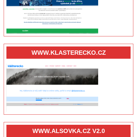
WWW.KLASTERECKO.CZ
WWW.ALSOVKA.CZ V2.0