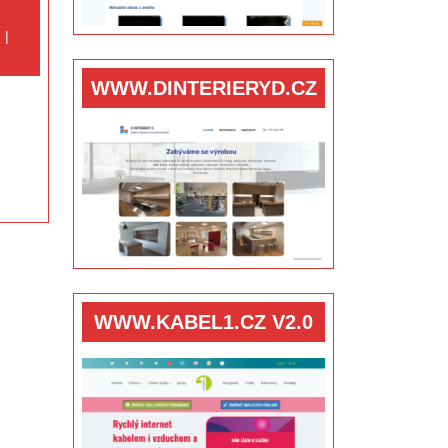
hemical
pray
WWW.DINTERIERYD.CZ
WWW.KABEL1.CZ V2.0