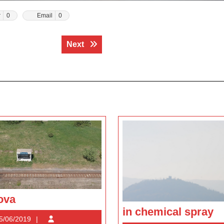
r
0
Email
0
Next post:
Next
rusova
ova
in
in chemical spray
05/06/2019
5/06/2019