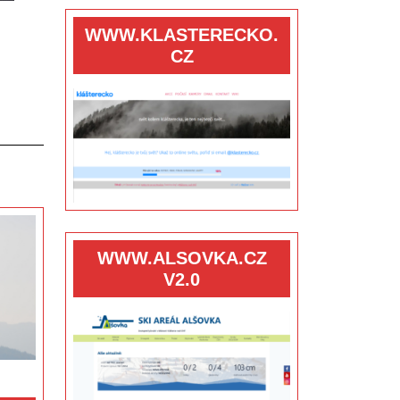
WWW.KLASTERECKO.
CZ
WWW.ALSOVKA.CZ
V2.0