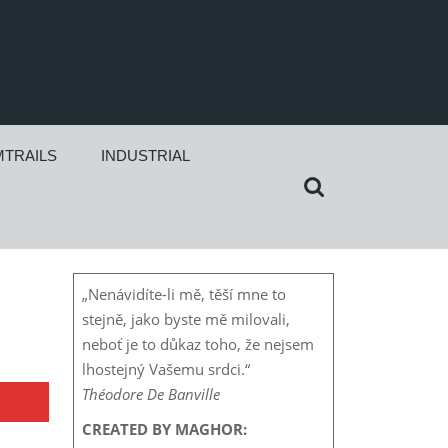
TRAILS
INDUSTRIAL
Search
for:
„Nenávidíte-li mě, těší mne to
stejně, jako byste mě milovali,
neboť je to důkaz toho, že nejsem
lhostejný Vašemu srdci.“
Théodore De Banville
CREATED BY MAGHOR: