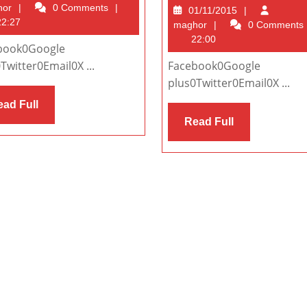
c
maghor
hor
0 Comments
01/11/2015
01/11/2015
s
2:27
maghor
maghor
0 Comments
22:00
book0Google
Twitter0Email0X ...
Facebook0Google
plus0Twitter0Email0X ...
Read
ad Full
Full
Read
Read Full
Full