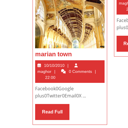
mag
2
Face
plus0
Re
marian
marian town
town
10/10/2010
10/10/2010
maghor
maghor
0 Comments
22:00
Facebook0Google
plus0Twitter0Email0X ...
Read
Read Full
Full