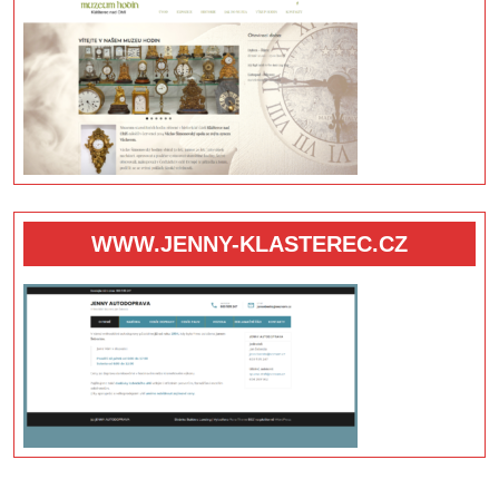
WWW.JENNY-KLASTEREC.CZ