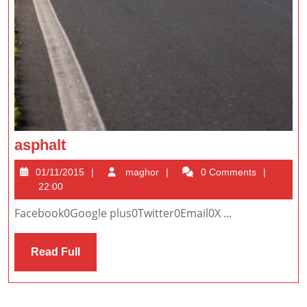
asphalt
asphalt
01/11/2015
maghor
01/11/2015
maghor
0 Comments
22:00
Facebook0Google plus0Twitter0Email0X ...
Read
Read Full
Full