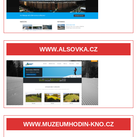
WWW.ALSOVKA.CZ
WWW.MUZEUMHODIN-KNO.CZ