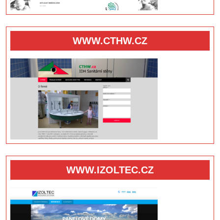
WWW.CTHW.CZ
WWW.IZOLTEC.CZ