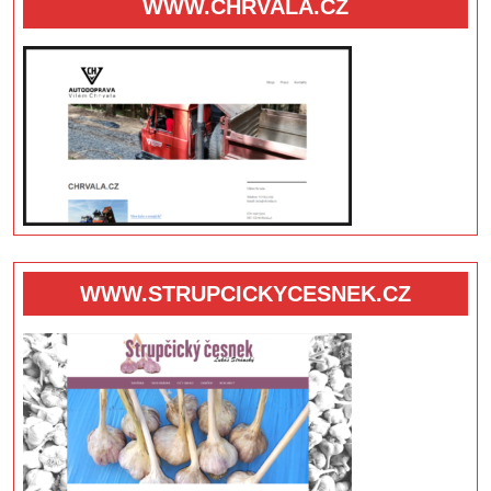
WWW.CHRVALA.CZ
WWW.STRUPCICKYCESNEK.CZ