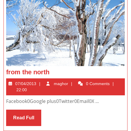
from
from the north
the
07/04/2013
maghor
07/04/2013
maghor
0 Comments
north
22:00
Facebook0Google plus0Twitter0Email0X ...
Read
Read Full
Full