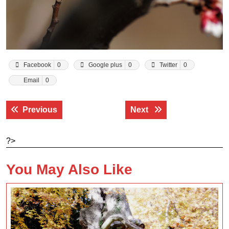
Facebook
0
Google plus
0
Twitter
0
Email
0
Navigace
Previous post:
Next post:
Previous
Next
pro
příspěvek
?>
You May Also Like