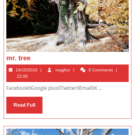
mr.
mr. tree
tree
24/10/2010
maghor
24/10/2010
maghor
0 Comments
22:00
Facebook0Google plus0Twitter0Email0X ...
Read
Read Full
Full