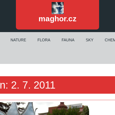
maghor.cz
NATURE
FLORA
FAUNA
SKY
CHEM
n:
2. 7. 2011