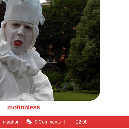
motionless
motionless
07/2011
maghor
maghor
0 Comments
22:00