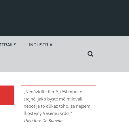
TRAILS
INDUSTRIAL
Search
for:
„Nenávidíte-li mě, těší mne to
stejně, jako byste mě milovali,
neboť je to důkaz toho, že nejsem
lhostejný Vašemu srdci.“
Théodore De Banville