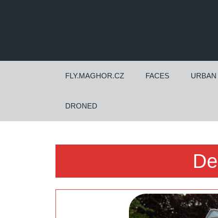
Skip
to
content
Skip
to
content
FLY.MAGHOR.CZ
FACES
URBAN
DRONED
De