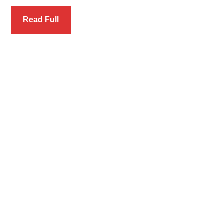
Read
Read Full
Full