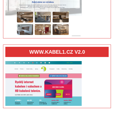
WWW.KABEL1.CZ V2.0