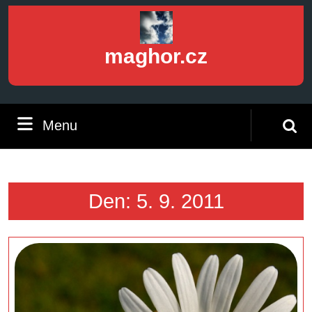
Skip
to
content
maghor.cz
Skip
to
content
Menu
Menu
Search
for:
Den:
5. 9. 2011