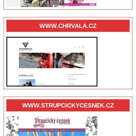
WWW.CHRVALA.CZ
WWW.STRUPCICKYCESNEK.CZ