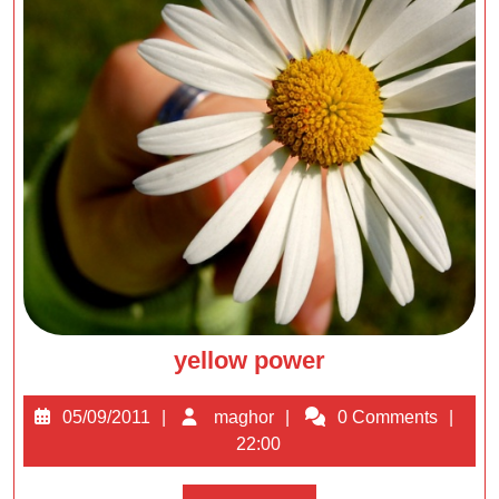
yellow
yellow power
power
05/09/2011
maghor
05/09/2011
maghor
0 Comments
22:00